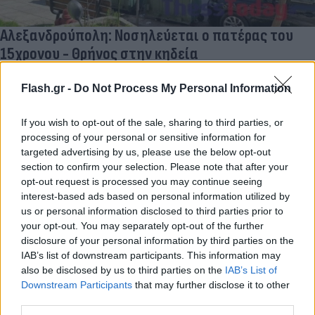
Αλεξανδρούπολη: Νοσηλεύεται ο πατέρας του
15χρονου - Θρήνος στην κηδεία
Συντακτική
17.03.2024 19:25
Flash.gr -
Do Not Process My Personal Information
Ομάδα
Flash.gr
If you wish to opt-out of the sale, sharing to third parties, or
processing of your personal or sensitive information for
targeted advertising by us, please use the below opt-out
section to confirm your selection. Please note that after your
opt-out request is processed you may continue seeing
interest-based ads based on personal information utilized by
us or personal information disclosed to third parties prior to
your opt-out. You may separately opt-out of the further
disclosure of your personal information by third parties on the
IAB’s list of downstream participants. This information may
also be disclosed by us to third parties on the
IAB’s List of
Downstream Participants
that may further disclose it to other
Αλεξανδρούπολη: Ραγίζει καρδιές η γιαγιά του
third parties.
15χρονου - Σπαραγμός στην κηδεία