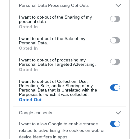
Please note that this website/app uses one or more Google
Personal Data Processing Opt Outs
Συντακτική
services and may gather and store information including but
17.03.2024 16:26
Ομάδα
not limited to your visit or usage behaviour. You may click to
I want to opt-out of the Sharing of my
Flash.gr
personal data.
grant or deny consent to Google and its third-party tags to
Opted In
use your data for below specified purposes in below Google
consent section.
I want to opt-out of the Sale of my
Personal Data.
Opted In
I want to opt-out of processing my
Personal Data for Targeted Advertising.
Opted In
I want to opt-out of Collection, Use,
Retention, Sale, and/or Sharing of my
Personal Data that Is Unrelated with the
Purposes for which it was collected.
Opted Out
Google consents
I want to allow Google to enable storage
related to advertising like cookies on web or
device identifiers in apps.