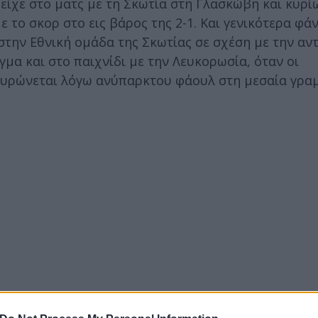
είχε στο ματς με τη Σκωτία στη Γλασκώβη και κυρίω
 το σκορ στο εις βάρος της 2-1. Και γενικότερα φά
την Εθνική ομάδα της Σκωτίας σε σχέση με την αντ
γμα και στο παιχνίδι με την Λευκορωσία, όταν οι
ακυρώνεται λόγω ανύπαρκτου φάουλ στη μεσαία γρα