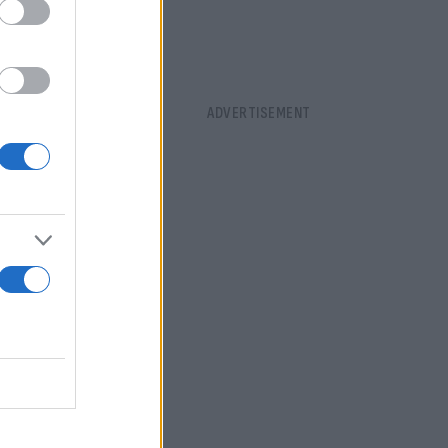
ήμερα στο
 το μεταξύ
νθηκε και
με τον οποίο
ας τα
δας από τη