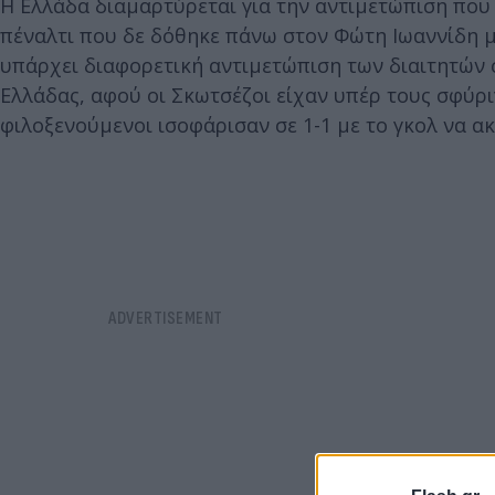
Η Ελλάδα διαμαρτύρεται για την αντιμετώπιση που 
πέναλτι που δε δόθηκε πάνω στον Φώτη Ιωαννίδη με
υπάρχει διαφορετική αντιμετώπιση των διαιτητών σ
Ελλάδας, αφού οι Σκωτσέζοι είχαν υπέρ τους σφύρι
φιλοξενούμενοι ισοφάρισαν σε 1-1 με το γκολ να 