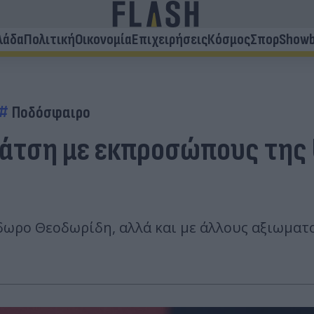
λάδα
Πολιτική
Οικονομία
Επιχειρήσεις
Κόσμος
Σπορ
Showb
Ποδόσφαιρο
κάτση με εκπροσώπους της
δωρο Θεοδωρίδη, αλλά και με άλλους αξιωματ