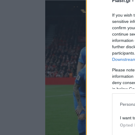
Flash.gr -
If you wish 
sensitive in
confirm you
continue se
information 
further disc
participants
Downstream 
Please note
information 
deny consent
in below Go
Persona
I want t
Opted 