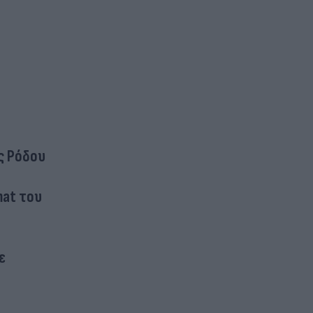
ς Ρόδου
mat του
ε