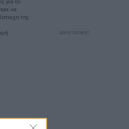
ς για το
νηκε να
ίστοιχη της
μμή.