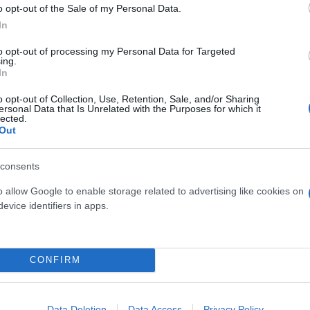
o opt-out of the Sale of my Personal Data.
In
to opt-out of processing my Personal Data for Targeted
ing.
In
o opt-out of Collection, Use, Retention, Sale, and/or Sharing
ersonal Data that Is Unrelated with the Purposes for which it
lected.
μα στη Σκωτία, τότε η Ελλάδα θα ήταν ακόμα και σ
Out
της και δύο ήττες των Σκωτσέζων και καθώς έρχεται
consents
o allow Google to enable storage related to advertising like cookies on
υ Γκαγκάτση
μόνο στις δηλώσεις του, αλλά απευθύ
evice identifiers in apps.
νά του. Είχε συνομιλία με τον Θόδωρο Θεοδωρίδη, 
ε και με άλλους εκπροσώπους της
UEFΑ εκφράζοντ
ίας όσον αφορά την αντιμετώπιση της Εθνικής ομά
CONFIRM
λου.
Data Deletion
Data Access
Privacy Policy