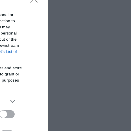
sonal or
ection to
ou may
 personal
out of the
 downstream
B’s List of
er and store
to grant or
ed purposes