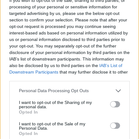
If you wish to opt-out of the sale, sharing to third parties, or
processing of your personal or sensitive information for
targeted advertising by us, please use the below opt-out
Αυτό είναι το «Εξοικονομώ» για επιχειρήσεις - Τι
section to confirm your selection. Please note that after your
opt-out request is processed you may continue seeing
επιδοτείται έως 65%
interest-based ads based on personal information utilized by
Συντακτική
us or personal information disclosed to third parties prior to
14.02.2024 17:46
Ομάδα
your opt-out. You may separately opt-out of the further
Flash.gr
disclosure of your personal information by third parties on the
IAB’s list of downstream participants. This information may
also be disclosed by us to third parties on the
IAB’s List of
Downstream Participants
that may further disclose it to other
third parties.
Please note that this website/app uses one or more Google
Personal Data Processing Opt Outs
services and may gather and store information including but
not limited to your visit or usage behaviour. You may click to
I want to opt-out of the Sharing of my
personal data.
grant or deny consent to Google and its third-party tags to
Opted In
use your data for below specified purposes in below Google
consent section.
I want to opt-out of the Sale of my
Personal Data.
Opted In
ΕΕ: Προχρηματοδότηση 158,7 εκατ. ευρώ από τα