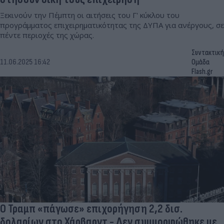
Ξεκινούν την Πέμπτη οι αιτήσεις του Γ' κύκλου του
προγράμματος επιχειρηματικότητας της ΔΥΠΑ για ανέργους, σε
πέντε περιοχές της χώρας.
Συντακτική
11.06.2025 16:42
Ομάδα
Flash.gr
Ο Τραμπ «πάγωσε» επιχορήγηση 2,2 δισ.
δολαρίων στο Χάρβαρντ - Δεν συμμορφώθηκε με