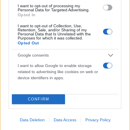
κονδύλια του REPowerEU στην Ελλάδα
I want to opt-out of processing my
Personal Data for Targeted Advertising.
Συντακτική
Opted In
25.01.2024 17:20
Ομάδα
Flash.gr
I want to opt-out of Collection, Use,
Retention, Sale, and/or Sharing of my
Personal Data that Is Unrelated with the
Purposes for which it was collected.
Opted Out
Google consents
I want to allow Google to enable storage
related to advertising like cookies on web or
device identifiers in apps.
CONFIRM
Εξοικονομώ 2023: Εντάσσονται όλες οι αιτήσεις
που υποβλήθηκαν
Data Deletion
Data Access
Privacy Policy
Συντακτική
11.01.2024 15:16
Ομάδα