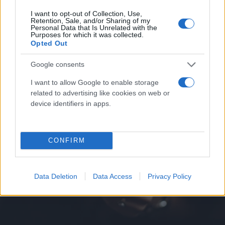
I want to opt-out of Collection, Use,
Retention, Sale, and/or Sharing of my
Πείραμα: Κλείδωσαν τα κινητά τηλέφωνα σε
Personal Data that Is Unrelated with the
Purposes for which it was collected.
σχολείο για 21 ημέρες – Πώς αντέδρασαν οι
Opted Out
μαθητές (vid)
Google consents
Πως η καθημερινότητα των εφήβων άλλαξε άρδην με την
απομάκρυνση των κινητών τηλεφώνων από τη ζωή τους.
I want to allow Google to enable storage
related to advertising like cookies on web or
Αθανασία
12.01.2025 09:00
device identifiers in apps.
Ανεζάκη
CONFIRM
Data Deletion
Data Access
Privacy Policy