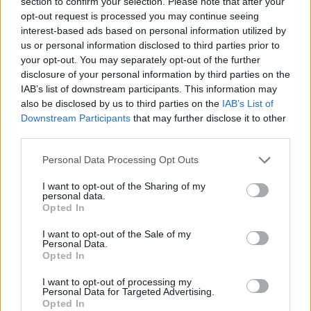
section to confirm your selection. Please note that after your
opt-out request is processed you may continue seeing
interest-based ads based on personal information utilized by
us or personal information disclosed to third parties prior to
Δεν έχει ούτε ιερό ούτε όσιο: Ο Μπράιαν Τζόνσον
your opt-out. You may separately opt-out of the further
κάνει πειράματα στύσης με το γιο του
disclosure of your personal information by third parties on the
IAB’s list of downstream participants. This information may
Θύελλα αντιδράσεων στα social media προκάλεσε το νέο
also be disclosed by us to third parties on the
IAB’s List of
πείραμα του μεγιστάνα που θέλει να μείνει για πάντα νέος.
Downstream Participants
that may further disclose it to other
Συντακτική
third parties.
24.01.2025 16:39
Ομάδα
Flash.gr
Please note that this website/app uses one or more Google
Personal Data Processing Opt Outs
services and may gather and store information including but
not limited to your visit or usage behaviour. You may click to
I want to opt-out of the Sharing of my
personal data.
grant or deny consent to Google and its third-party tags to
Opted In
use your data for below specified purposes in below Google
consent section.
I want to opt-out of the Sale of my
Personal Data.
Opted In
I want to opt-out of processing my
Personal Data for Targeted Advertising.
Opted In