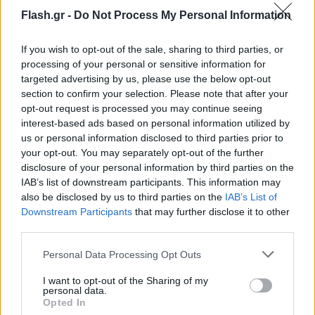
Flash.gr -
Do Not Process My Personal Information
If you wish to opt-out of the sale, sharing to third parties, or
processing of your personal or sensitive information for
targeted advertising by us, please use the below opt-out
section to confirm your selection. Please note that after your
opt-out request is processed you may continue seeing
interest-based ads based on personal information utilized by
us or personal information disclosed to third parties prior to
your opt-out. You may separately opt-out of the further
disclosure of your personal information by third parties on the
IAB’s list of downstream participants. This information may
also be disclosed by us to third parties on the
IAB’s List of
Downstream Participants
that may further disclose it to other
third parties.
19.02.2026🇵🇹Sporting - Benfica, No Name Boys
Please note that this website/app uses one or more Google
Personal Data Processing Opt Outs
attack Sporting before the game (futsal), click for
services and may gather and store information including but
not limited to your visit or usage behaviour. You may click to
I want to opt-out of the Sharing of my
more here:
https://t.co/CITm2GUWkB
personal data.
grant or deny consent to Google and its third-party tags to
Opted In
use your data for below specified purposes in below Google