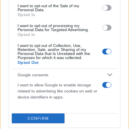
All in one place. Tap to download.
consent section.
I want to opt-out of the Sale of my
Personal Data.
🔗
https://t.co/FXnrFRp1rX
Opted In
pic.twitter.com/6jnxUA3oR2
I want to opt-out of processing my
— Hooligans.cz Official (@hooliganscz1999)
February 19, 2026
Personal Data for Targeted Advertising.
Opted In
I want to opt-out of Collection, Use,
Retention, Sale, and/or Sharing of my
Personal Data that Is Unrelated with the
Purposes for which it was collected.
Για την ιστορία, ο αγώνας διεξήχθη κανονικά και
Opted Out
ολοκληρώθηκε με ισοπαλία 2-2 για τη 16η
αγωνιστική του πρωταθλήματος. Ένα αποτέλεσμα
Google consents
που κράτησε τη Μπενφίκα μόνη πρώτη στη
I want to allow Google to enable storage
βαθμολογία, με διαφορά έξι βαθμών από τη
related to advertising like cookies on web or
Σπόρτινγκ.
device identifiers in apps.
#FutsalSCP
| ⏹️ Empate no dérbi da 16.ª jornada da
CONFIRM
Liga Placard.