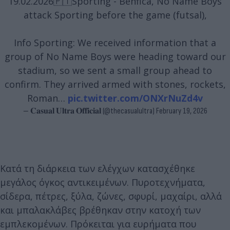
19.02.2026🇵🇹Sporting - Benfica, No Name Boys
attack Sporting before the game (futsal),
Info Sporting: We received information that a
group of No Name Boys were heading toward our
stadium, so we sent a small group ahead to
confirm. They arrived armed with stones, rockets,
Roman…
pic.twitter.com/ONXrNuZd4v
— 𝐂𝐚𝐬𝐮𝐚𝐥 𝐔𝐥𝐭𝐫𝐚 𝐎𝐟𝐟𝐢𝐜𝐢𝐚𝐥 (@thecasualultra)
February 19, 2026
Κατά τη διάρκεια των ελέγχων κατασχέθηκε
μεγάλος όγκος αντικειμένων. Πυροτεχνήματα,
σίδερα, πέτρες, ξύλα, ζώνες, σφυρί, μαχαίρι, αλλά
και μπαλακλάβες βρέθηκαν στην κατοχή των
εμπλεκομένων. Πρόκειται για ευρήματα που