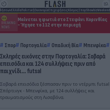
ιδήσεων
Ελλάδα
Πολιτική
Οικονομία
Επιχειρήσεις
Κόσμος
Σπορ
Showbiz
Weekend
Μαίνεται η φωτιά στο Στεφάνι Κορινθίας
BREAKING
- Ήχησε το 112 στην περιοχή
NEWS
Σπορ
Πορτογαλία
Οπαδική Βία
Μπενφίκα
Σκληρές εικόνες στην Πορτογαλία: Σοβαρά
επεισόδια και 124 συλλήψεις πριν από
παιχνίδι... futsal
Σοβαρά επεισόδια ξέσπασαν πριν το ντέρμπι futsal
Σπόρτινγκ - Μπενφίκα, με 124 συλλήψεις και
τραυματισμούς στη Λισαβόνα.