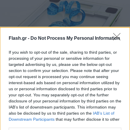
Flash.gr -
Do Not Process My Personal Information
If you wish to opt-out of the sale, sharing to third parties, or
processing of your personal or sensitive information for
Προσοχή σε καλλυντικό που «καίει» το λίπος -
targeted advertising by us, please use the below opt-out
Ανακοίνωση του ΕΟΦ
section to confirm your selection. Please note that after your
opt-out request is processed you may continue seeing
Ο ΕΟΦ γνωστοποίησε ότι απαγορεύει τη διάθεση και διακίνηση
interest-based ads based on personal information utilized by
καλλυντικού που διαφημίζει ότι «καίει» το λίπος.
us or personal information disclosed to third parties prior to
your opt-out. You may separately opt-out of the further
Συντακτική
disclosure of your personal information by third parties on the
26.03.2025 15:48
Ομάδα
IAB’s list of downstream participants. This information may
Flash.gr
also be disclosed by us to third parties on the
IAB’s List of
Downstream Participants
that may further disclose it to other
third parties.