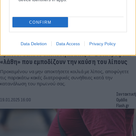
CONFIRM
Data Deletion
Data Access
Privacy Policy
Πρωινό: Θέλετε επίπεδη κοιλιά; 5+1 διατροφικά
«λάθη» που εμποδίζουν την καύση του λίπους
Προκειμένου να μην αποκτήσετε κοιλιά με λίπος, αποφύγετε
τις παρακάτω κακές διατροφικές συνήθειες κατά την
κατανάλωση του πρωϊνού σας.
Συντακτική
19.01.2025 16:00
Ομάδα
Flash.gr