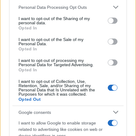
Please note that this website/app uses one or more Google
Personal Data Processing Opt Outs
services and may gather and store information including but
not limited to your visit or usage behaviour. You may click to
I want to opt-out of the Sharing of my
personal data.
grant or deny consent to Google and its third-party tags to
Opted In
use your data for below specified purposes in below Google
consent section.
I want to opt-out of the Sale of my
Personal Data.
Opted In
Νέα έρευνα: Αυτό το κρυμμένο λίπος στο σώμα
I want to opt-out of processing my
Personal Data for Targeted Advertising.
μας βλάπτει σοβαρά την καρδιά
Opted In
Μελέτη του Χάρβαρντ αποκαλύπτει ένα είδος επικίνδυνου
I want to opt-out of Collection, Use,
λίπους στο σώμα, που δεν καταγράφει ο «παραδοσιακός»
Retention, Sale, and/or Sharing of my
ορισμός της παχυσαρκίας.
Personal Data that Is Unrelated with the
Purposes for which it was collected.
Opted Out
Γιώργος
25.01.2025 17:56
Διάκος
Google consents
I want to allow Google to enable storage
related to advertising like cookies on web or
device identifiers in apps.