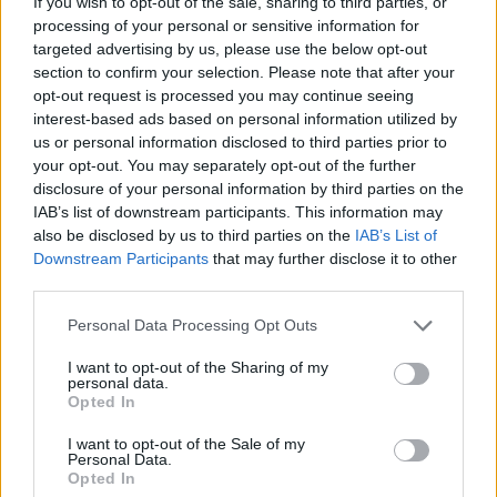
If you wish to opt-out of the sale, sharing to third parties, or
processing of your personal or sensitive information for
Διαρκής μέριμνα για ασφαλείς και αξιόπιστες
targeted advertising by us, please use the below opt-out
μετακινήσεις με το Μετρό
section to confirm your selection. Please note that after your
opt-out request is processed you may continue seeing
Επίσκεψη του αναπληρωτή Υπουργού Μεταφορών Γιώργου
interest-based ads based on personal information utilized by
Κώτσηρα στο Κέντρο Ελέγχου Λειτουργίας των Γραμμών 2 & 3
us or personal information disclosed to third parties prior to
του Μετρό στο Σύνταγμα.
your opt-out. You may separately opt-out of the further
Γιώργος
disclosure of your personal information by third parties on the
22.06.2026 19:46
Σκευοφύλαξ
IAB’s list of downstream participants. This information may
also be disclosed by us to third parties on the
IAB’s List of
Downstream Participants
that may further disclose it to other
third parties.
Please note that this website/app uses one or more Google
Personal Data Processing Opt Outs
services and may gather and store information including but
not limited to your visit or usage behaviour. You may click to
I want to opt-out of the Sharing of my
personal data.
grant or deny consent to Google and its third-party tags to
Opted In
use your data for below specified purposes in below Google
consent section.
I want to opt-out of the Sale of my
Personal Data.
Opted In