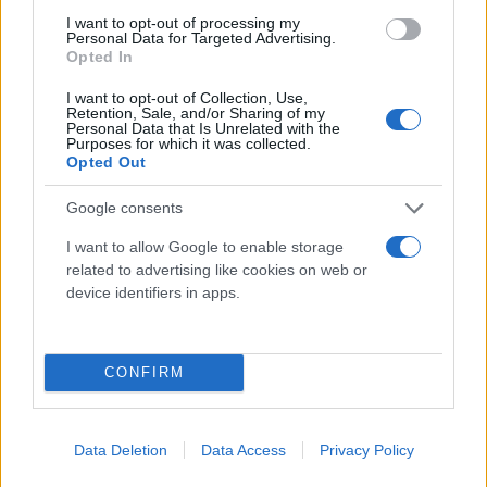
Ορκίστηκαν τα νέα μέλη της κυβέρνησης μετά
I want to opt-out of processing my
Personal Data for Targeted Advertising.
τον μίνι ανασχηματισμό
Opted In
Ενώπιον του Προέδρου της Δημοκρατίας , Κ. Τασούλα, και
I want to opt-out of Collection, Use,
παρουσία του Κυριάκου Μητσοτάκη, ορκίστηκαν στο
Retention, Sale, and/or Sharing of my
Προεδρικό Μέγαρο τα νέα μέλη της κυβέρνησης μετά τον
Personal Data that Is Unrelated with the
ανασχηματισμό.
Purposes for which it was collected.
Opted Out
Σπύρος
12.06.2026 13:20
Μουρελάτος
Google consents
I want to allow Google to enable storage
related to advertising like cookies on web or
device identifiers in apps.
CONFIRM
Data Deletion
Data Access
Privacy Policy