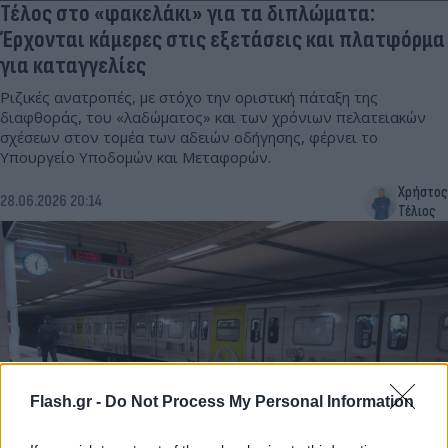
Τέλος στο «φακελάκι» για τα διπλώματα:
Έρχονται κάμερες στις εξετάσεις και πλατφόρμα
για καταγγελίες
Ριζικές ανατροπές, με στόχο την οριστική πάταξη της
διαφθοράς, του «λαδώματος» και των χρόνιων πελατειακών
σχέσεων στον τομέα των αδειών οδήγησης, φέρνει το
Υπουργείο Υποδομών και Μεταφορών.
Χρήστος
28.06.2026 20:14
Τέλιος
Flash.gr -
Do Not Process My Personal Information