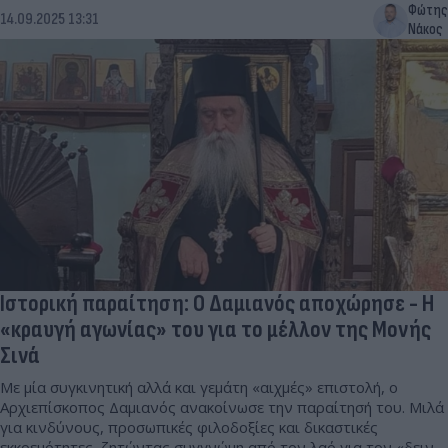
Φώτης
14.09.2025 13:31
Νάκος
Ιστορική παραίτηση: Ο Δαμιανός αποχώρησε - Η
«κραυγή αγωνίας» του για το μέλλον της Μονής
Σινά
Με μία συγκινητική αλλά και γεμάτη «αιχμές» επιστολή, ο
Αρχιεπίσκοπος Δαμιανός ανακοίνωσε την παραίτησή του. Μιλά
για κινδύνους, προσωπικές φιλοδοξίες και δικαστικές
εκκρεμότητες, ζητώντας συγγνώμη από τον λαό για τον «δεινό