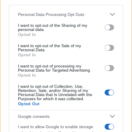
Λύση στην κρίση δίνει ο Δαμιανός: Ξεκινά τη
third parties.
διαδοχή του στην Ιερά Μονή Σινά - Η βολή σε
Please note that this website/app uses one or more Google
Personal Data Processing Opt Outs
Ιεροσολύμων
services and may gather and store information including but
not limited to your visit or usage behaviour. You may click to
I want to opt-out of the Sharing of my
Η ανακοίνωση τονίζει τη στήριξη από το Οικουμενικό
personal data.
grant or deny consent to Google and its third-party tags to
Πατριαρχείο, το Πατριαρχείο Βουλγαρίας, την Εκκλησία
Opted In
Ελλάδος και Κύπρου και καυτηριάζει την σιωπή του Πατριάρχη
use your data for below specified purposes in below Google
Ιεροσολύμων Θεόφιλου.
consent section.
I want to opt-out of the Sale of my
Personal Data.
Φώτης
Opted In
04.09.2025 12:43
Νάκος
I want to opt-out of processing my
Personal Data for Targeted Advertising.
Opted In
I want to opt-out of Collection, Use,
Retention, Sale, and/or Sharing of my
Personal Data that Is Unrelated with the
Purposes for which it was collected.
Opted Out
Google consents
I want to allow Google to enable storage