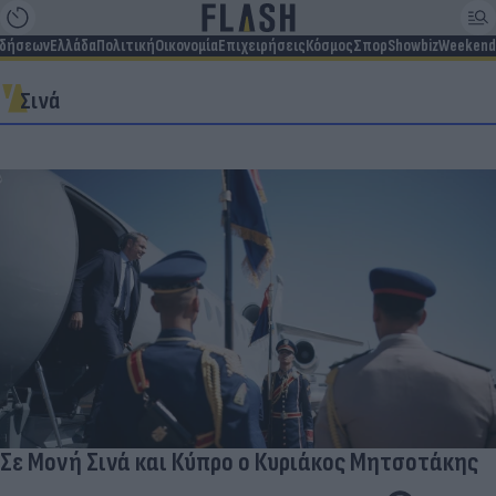
ιδήσεων
Ελλάδα
Πολιτική
Οικονομία
Επιχειρήσεις
Κόσμος
Σπορ
Showbiz
Weekend
Σινά
Σε Μονή Σινά και Κύπρο ο Κυριάκος Μητσοτάκης