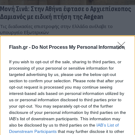
Μονή Σινά: Στην Αθήνα έφτασε ο Αρχιεπίσκοπος
Δαμιανός με ειδική πτήση της Aegean
Τις διαδικασίες επιστροφής στην Ελλάδα ανέλαβε το
υπουργείο Εξωτερικών
Συντακτική
Flash.gr -
Do Not Process My Personal Information
06.09.2025 10:17
Ομάδα
Flash.gr
If you wish to opt-out of the sale, sharing to third parties, or
processing of your personal or sensitive information for
targeted advertising by us, please use the below opt-out
section to confirm your selection. Please note that after your
opt-out request is processed you may continue seeing
interest-based ads based on personal information utilized by
us or personal information disclosed to third parties prior to
your opt-out. You may separately opt-out of the further
disclosure of your personal information by third parties on the
IAB’s list of downstream participants. This information may
also be disclosed by us to third parties on the
IAB’s List of
Downstream Participants
that may further disclose it to other