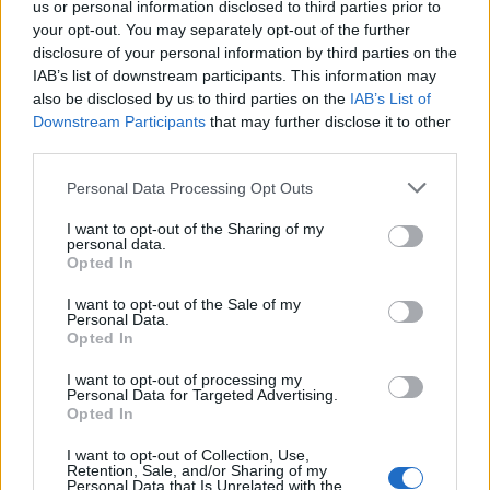
03.04.2025 16:23
us or personal information disclosed to third parties prior to
Ομάδα
Flash.gr
your opt-out. You may separately opt-out of the further
disclosure of your personal information by third parties on the
IAB’s list of downstream participants. This information may
also be disclosed by us to third parties on the
IAB’s List of
Downstream Participants
that may further disclose it to other
third parties.
Please note that this website/app uses one or more Google
Personal Data Processing Opt Outs
services and may gather and store information including but
not limited to your visit or usage behaviour. You may click to
I want to opt-out of the Sharing of my
personal data.
grant or deny consent to Google and its third-party tags to
Opted In
use your data for below specified purposes in below Google
consent section.
I want to opt-out of the Sale of my
Personal Data.
Europol: Έκλεισε η πλατφόρμα παιδικής
Opted In
πορνογραφίας «Kidflix» με 1,8 εκατ. χρήστες-
Δεκάδες συλλήψεις
I want to opt-out of processing my
Personal Data for Targeted Advertising.
Opted In
Έχουν αναγνωριστεί 1.400 ύποπτοι, εκ των οποίων 79
συνελήφθησαν για τη διανομή υλικού σεξουαλικής κακοποίησης
I want to opt-out of Collection, Use,
ανηλίκων μέσω της πλατφόρμας
Retention, Sale, and/or Sharing of my
Personal Data that Is Unrelated with the