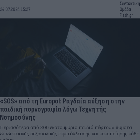
Συντακτική
24.07.2024 15:27
Ομάδα
Flash.gr
«SOS» από τη Europol: Ραγδαία αύξηση στην
παιδική πορνογραφία λόγω Τεχνητής
Νοημοσύνης
Περισσότερα από 300 εκατομμύρια παιδιά πέφτουν θύματα
διαδικτυακής σεξουαλικής εκμετάλλευσης και κακοποίησης κάθε
χρόνο.