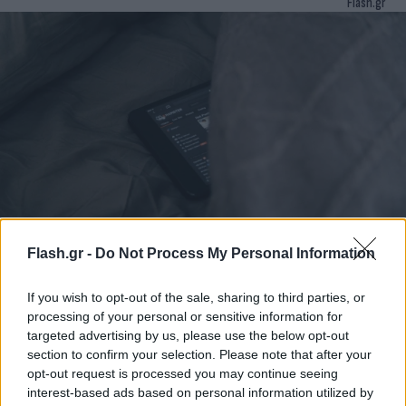
Flash.gr
Kidflix: 26χρονος Έλληνας ανάμεσα στους
Flash.gr -
Do Not Process My Personal Information
χρήστες της πλατφόρμας παιδικής
πορνογραφίας
If you wish to opt-out of the sale, sharing to third parties, or
processing of your personal or sensitive information for
Μετά από ψηφιακή ανάλυση, αστυνομικοί της Διεύθυνσης
targeted advertising by us, please use the below opt-out
Δίωξης Ηλεκτρονικού Εγκλήματος ταυτοποίησαν έναν 26χρονο
section to confirm your selection. Please note that after your
χρήστη της πλατφόρμας.
opt-out request is processed you may continue seeing
interest-based ads based on personal information utilized by
Συντακτική