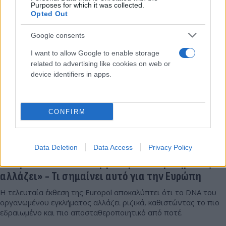
Purposes for which it was collected.
Συντακτική
Opted Out
02.04.2025 19:26
Ομάδα
Flash.gr
Google consents
I want to allow Google to enable storage
related to advertising like cookies on web or
device identifiers in apps.
CONFIRM
Data Deletion
Data Access
Privacy Policy
Europol: «Το DNA του οργανωμένου εγκλήματος
αλλάζει» - Τι σημαίνει αυτό για την Ευρώπη
Η τελευταία έκθεση της Europol αποκαλύπτει ότι το DNA του
οργανωμένου εγκλήματος αλλάζει ριζικά, καθιστώντας το πιο
εδραιωμένο και πιο αποσταθεροποιητικό από ποτέ.