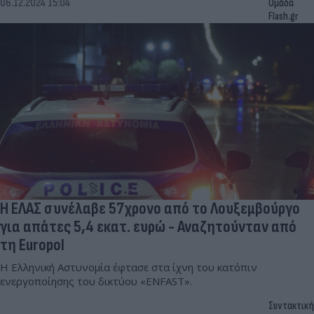
06.12.2024 15:04
Ομάδα
Flash.gr
Η ΕΛΑΣ συνέλαβε 57χρονο από το Λουξεμβούργο
για απάτες 5,4 εκατ. ευρώ - Αναζητούνταν από
τη Europol
Η Ελληνική Αστυνομία έφτασε στα ίχνη του κατόπιν
ενεργοποίησης του δικτύου «ENFAST».
Συντακτική